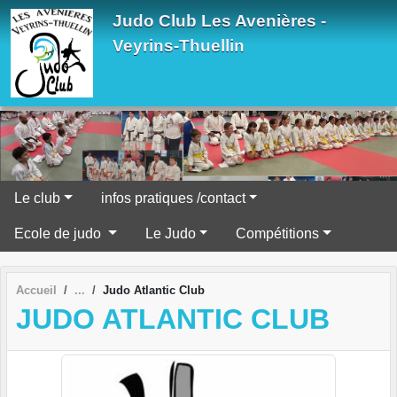
Panneau de gestion des cookies
Judo Club Les Avenières -
Veyrins-Thuellin
Le club
infos pratiques /contact
Ecole de judo
Le Judo
Compétitions
Accueil
Judo Atlantic Club
JUDO ATLANTIC CLUB